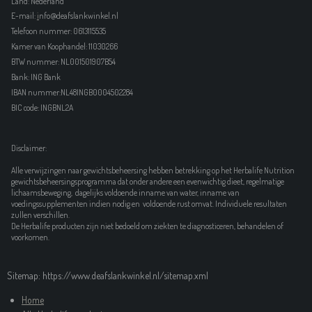
Land: Nederland
E-mail:
i
nfo@deafslankwinkel.nl
Telefoon nummer: 0613115535
Kamer van Koophandel:
11030266
BTW nummer: NL001501907B54
Bank: ING Bank
IBAN nummer:NL48INGB0004502284
BIC code: INGBNL2A
Disclaimer:
Alle verwijzingen naar gewichtsbeheersing hebben betrekking op het Herbalife Nutrition
gewichtsbeheersingsprogramma dat onder andere een evenwichtig dieet, regelmatige
lichaamsbeweging, dagelijks voldoende inname van water, inname van
voedingssupplementen indien nodig en voldoende rust omvat. Individuele resultaten
zullen verschillen.
De Herbalife producten zijn niet bedoeld om ziekten te diagnosticeren, behandelen of
voorkomen.
Sitemap: https://www.deafslankwinkel.nl/sitemap.xml
Home