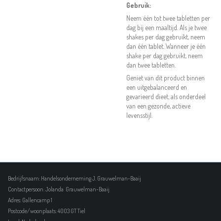
Gebruik:
Neem één tot twee tabletten per
dag bij een maaltijd. Als je twee
shakes per dag gebruikt, neem
dan één tablet. Wanneer je één
shake per dag gebruikt, neem
dan twee tabletten.
Geniet van dit product binnen
een uitgebalanceerd en
gevarieerd dieet, als onderdeel
van een gezonde, actieve
levensstijl.
Bedrijfsnaam: Handelsonderneming J. Grauwelman-Baaij
Contactpersoon: Jolanda Grauwelman-Baaij
Adres: Gallencamp 1
Postcode/woonplaats: 4003 GT Tiel