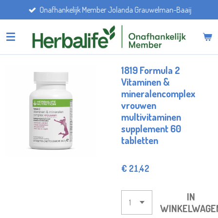
Onafhankelijk Member Jolanda Grauwelman-Baaij
Ga
direct
naar
de
hoofdinhoud
1819 Formula 2
Vitaminen &
mineralencomplex
vrouwen
multivitaminen
supplement 60
tabletten
€ 21,42
IN
WINKELWAGE