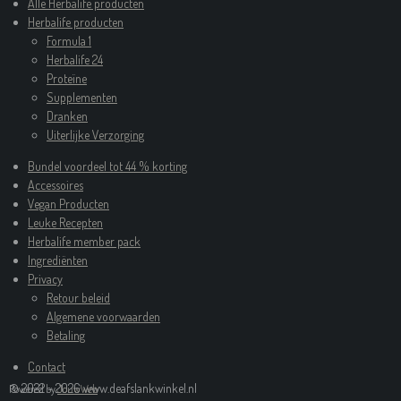
Alle Herbalife producten
Herbalife producten
Formula 1
Herbalife 24
Proteïne
Supplementen
Dranken
Uiterlijke Verzorging
Bundel voordeel tot 44 % korting
Accessoires
Vegan Producten
Leuke Recepten
Herbalife member pack
Ingrediënten
Privacy
Retour beleid
Algemene voorwaarden
Betaling
Contact
© 2022 - 2026 www.deafslankwinkel.nl
Powered by
JouwWeb