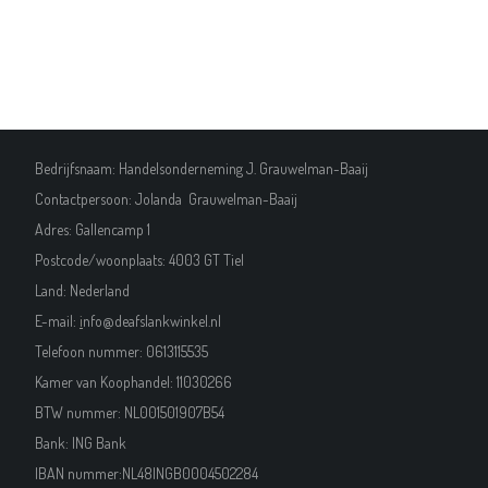
Bedrijfsnaam: Handelsonderneming J. Grauwelman-Baaij
Contactpersoon: Jolanda Grauwelman-Baaij
Adres: Gallencamp 1
Postcode/woonplaats: 4003 GT Tiel
Land: Nederland
E-mail:
i
nfo@deafslankwinkel.nl
Telefoon nummer: 0613115535
Kamer van Koophandel:
11030266
BTW nummer: NL001501907B54
Bank: ING Bank
IBAN nummer:NL48INGB0004502284