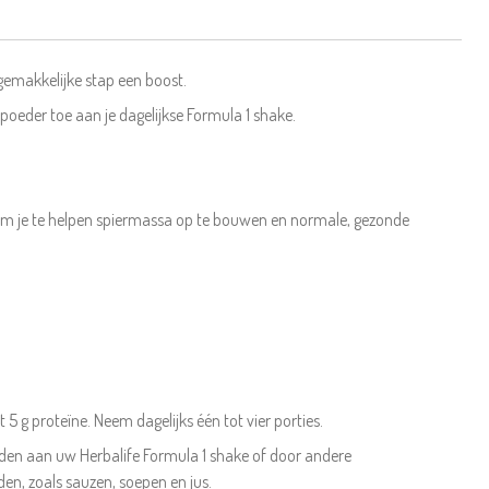
gemakkelijke stap een boost.
oeder toe aan je dagelijkse Formula 1 shake.
om je te helpen spiermassa op te bouwen en normale, gezonde
t 5 g proteïne. Neem dagelijks één tot vier porties.
en aan uw Herbalife Formula 1 shake of door andere
n, zoals sauzen, soepen en jus.