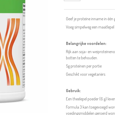
Geef je proteïne inname in één 
Voeg simpelweg een maatlepel p
Belangrijke voordelen:
Rijk aan soja- en weiproteïnen
botten te behouden.
5g proteïnen per portie
Geschikt voor vegetariërs
Gebruik:
Een theelepel poeder (6 g) lever
Formula 3 kan toegevoegd word
voedingsmiddelen geroerd worde