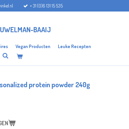
inkel.nl
+ 31 (0)6 131 15 535
AUWELMAN-BAAIJ
ires
Vegan Producten
Leuke Recepten
sonalized protein powder 240g
GEN