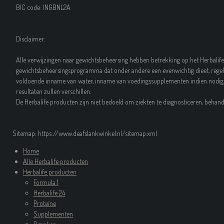
BIC code: INGBNL2A
Disclaimer:
Alle verwijzingen naar gewichtsbeheersing hebben betrekking op het Herbalife
gewichtsbeheersingsprogramma dat onder andere een evenwichtig dieet, regel
voldoende inname van water, inname van voedingssupplementen indien nodig 
resultaten zullen verschillen.
De Herbalife producten zijn niet bedoeld om ziekten te diagnosticeren, beha
Sitemap: https://www.deafslankwinkel.nl/sitemap.xml
Home
Alle Herbalife producten
Herbalife producten
Formula 1
Herbalife 24
Proteïne
Supplementen