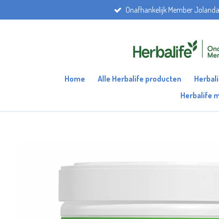
Onafhankelijk Member Joland
Ga
direct
naar
de
hoofdinhoud
Home
Alle Herbalife producten
Herbal
Herbalife 