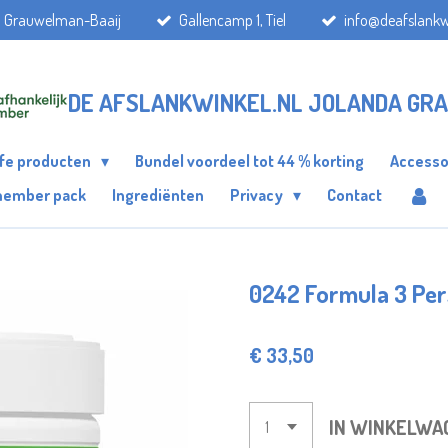
a Grauwelman-Baaij
Gallencamp 1, Tiel
info@deafslankw
DE AFSLANKWINKEL.NL JOLANDA GR
ife producten
Bundel voordeel tot 44 % korting
Accesso
member pack
Ingrediënten
Privacy
Contact
0242 Formula 3 Per
€ 33,50
IN WINKELWA