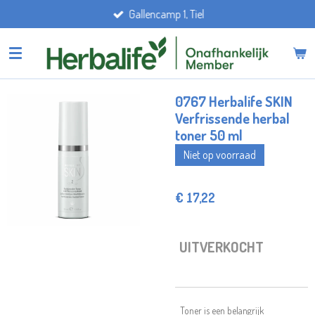
Gallencamp 1, Tiel
Ga
direct
naar
de
hoofdinhoud
0767 Herbalife SKIN
Verfrissende herbal
toner 50 ml
Niet op voorraad
€ 17,22
UITVERKOCHT
Toner is een belangrijk