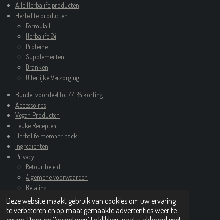
Alle Herbalife producten
Herbalife producten
Formula 1
Herbalife 24
Proteïne
Supplementen
Dranken
Uiterlijke Verzorging
Bundel voordeel tot 44 % korting
Accessoires
Vegan Producten
Leuke Recepten
Herbalife member pack
Ingrediënten
Privacy
Retour beleid
Algemene voorwaarden
Betaling
Deze website maakt gebruik van cookies om uw ervaring
Contact
te verbeteren en op maat gemaakte advertenties weer te
© 2022 - 2026 www.deafslankwinkel.nl
Powered by
JouwWeb
geven. Door op ‘Accepteren’ te klikken, gaat u akkoord met