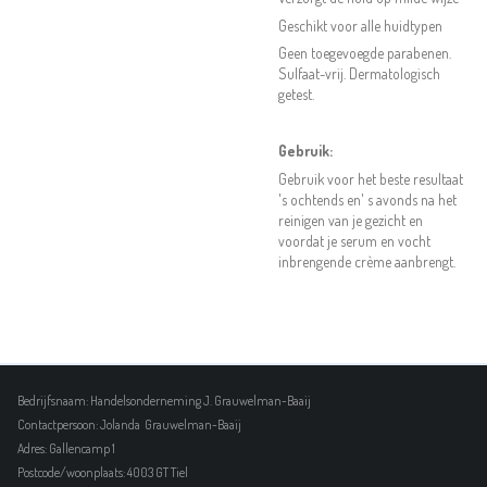
Geschikt voor alle huidtypen
Geen toegevoegde parabenen.
Sulfaat-vrij. Dermatologisch
getest.
Gebruik:
Gebruik voor het beste resultaat
's ochtends en' s avonds na het
reinigen van je gezicht en
voordat je serum en vocht
inbrengende crème aanbrengt.
Bedrijfsnaam: Handelsonderneming J. Grauwelman-Baaij
Contactpersoon: Jolanda Grauwelman-Baaij
Adres: Gallencamp 1
Postcode/woonplaats: 4003 GT Tiel