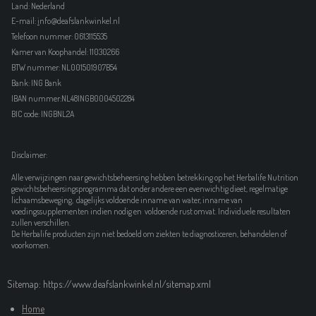
Land: Nederland
E-mail:
i
nfo@deafslankwinkel.nl
Telefoon nummer: 0613115535
Kamer van Koophandel:
11030266
BTW nummer: NL001501907B54
Bank: ING Bank
IBAN nummer:NL48INGB0004502284
BIC code: INGBNL2A
Disclaimer:
Alle verwijzingen naar gewichtsbeheersing hebben betrekking op het Herbalife Nutrition
gewichtsbeheersingsprogramma dat onder andere een evenwichtig dieet, regelmatige
lichaamsbeweging, dagelijks voldoende inname van water, inname van
voedingssupplementen indien nodig en voldoende rust omvat. Individuele resultaten
zullen verschillen.
De Herbalife producten zijn niet bedoeld om ziekten te diagnosticeren, behandelen of
voorkomen.
Sitemap: https://www.deafslankwinkel.nl/sitemap.xml
Home