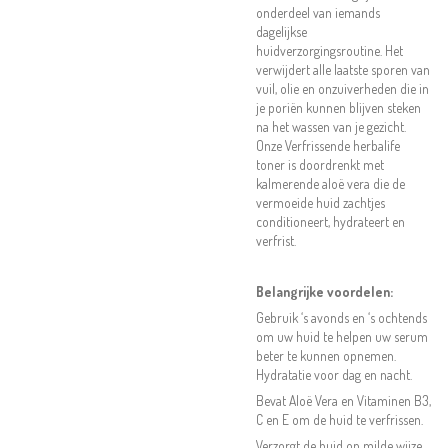
onderdeel van iemands
dagelijkse
huidverzorgingsroutine. Het
verwijdert alle laatste sporen van
vuil, olie en onzuiverheden die in
je poriën kunnen blijven steken
na het wassen van je gezicht.
Onze Verfrissende herbalife
toner is doordrenkt met
kalmerende aloë vera die de
vermoeide huid zachtjes
conditioneert, hydrateert en
verfrist.
Belangrijke voordelen:
Gebruik ‘s avonds en ‘s ochtends
om uw huid te helpen uw serum
beter te kunnen opnemen.
Hydratatie voor dag en nacht.
Bevat Aloë Vera en Vitaminen B3,
C en E om de huid te verfrissen.
Verzorgt de huid op milde wijze