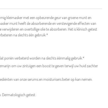
n romig kleimasker met een opbeurende geur van groene munt en
masker munt heeft de absorberende en verstevigende effecten van
e verwijderen en overtollige olie te absorberen. Het is klinisch getest
erbeteren na slechts één gebruik.*
dat poriën verbeterd worden na slechts éénmalig gebruik.*
marijn om uw zintuigen een boost te geven terwijl uw huid zachter
grediënten van onze serums en moisturisers beter op kan nemen.
. Dermatologisch getest.