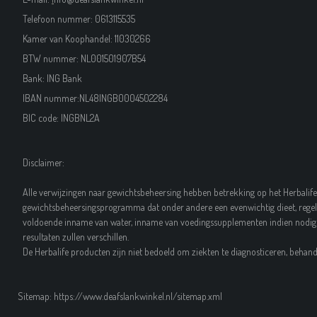
Telefoon nummer: 0613115535
Kamer van Koophandel:
11030266
BTW nummer: NL001501907B54
Bank: ING Bank
IBAN nummer:NL48INGB0004502284
BIC code: INGBNL2A
Disclaimer:
Alle verwijzingen naar gewichtsbeheersing hebben betrekking op het Herbalife
gewichtsbeheersingsprogramma dat onder andere een evenwichtig dieet, regel
voldoende inname van water, inname van voedingssupplementen indien nodig 
resultaten zullen verschillen.
De Herbalife producten zijn niet bedoeld om ziekten te diagnosticeren, beha
Sitemap: https://www.deafslankwinkel.nl/sitemap.xml