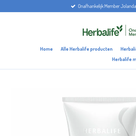
Onafhankelijk Member Joland
Ga
direct
naar
de
hoofdinhoud
Home
Alle Herbalife producten
Herbal
Herbalife 