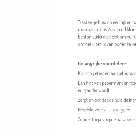
Trakteer je huid op een rijk e
rozemarijn. Ons Zuiverend klei
bentonietklei die helpt om vuil t
om het uiterlijk van poriën te v
Belangrijke voordelen:
Klinisch getest en aangetoond 
Een hint van pepermunt en roze
en gladder wordt.
Zorgt ervoor dat de huid de in
Geschikt voor alle huidtypen.
Zonder toegevoegde parabenen