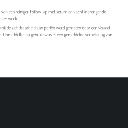
k van een reiniger. Follow-up met serum en vocht inbrengende
r per week.
arbij de zichtbaarheid van poriën werd gemeten door een visueel
n. Onmiddellijk na gebruik was er een gemiddelde verbetering van