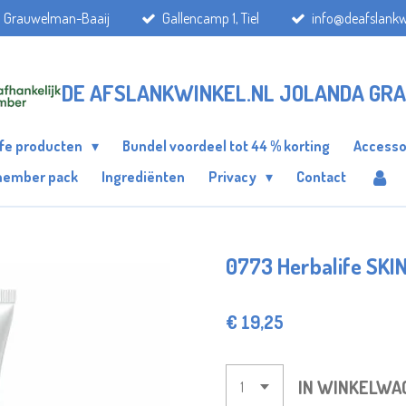
a Grauwelman-Baaij
Gallencamp 1, Tiel
info@deafslankw
DE AFSLANKWINKEL.NL JOLANDA GR
ife producten
Bundel voordeel tot 44 % korting
Accesso
member pack
Ingrediënten
Privacy
Contact
0773 Herbalife SKI
€ 19,25
IN WINKELWA