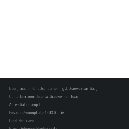
Bedrijfsnaam: Handelsonderneming J. Grauwelman-Baaij
Contactpersoon: Jolanda Grauwelman-Baaij
Adres: Gallencamp 1
Postcode/woonplaats: 4003 GT Tiel
Land: Nederland
E-mail:
i
nfo@deafslankwinkel.nl