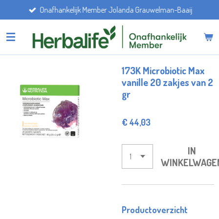
Onafhankelijk Member Jolanda Grauwelman-Baaij
Ga
direct
naar
de
hoofdinhoud
173K Microbiotic Max
vanille 20 zakjes van 2
gr
€ 44,03
IN
WINKELWAGE
Productoverzicht