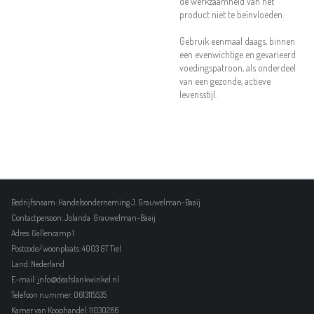
de werkzaamheid van het
product niet te beïnvloeden.
Gebruik eenmaal daags, binnen
een evenwichtige en gevarieerd
voedingspatroon, als onderdeel
van een gezonde, actieve
levensstijl.
Bedrijfsnaam: Handelsonderneming J. Grauwelman-Baaij
Contactpersoon: Jolanda Grauwelman-Baaij
Adres: Gallencamp 1
Postcode/woonplaats: 4003 GT Tiel
Land: Nederland
E-mail:
i
nfo@deafslankwinkel.nl
Telefoon nummer: 0613115535
Kamer van Koophandel:
11030266