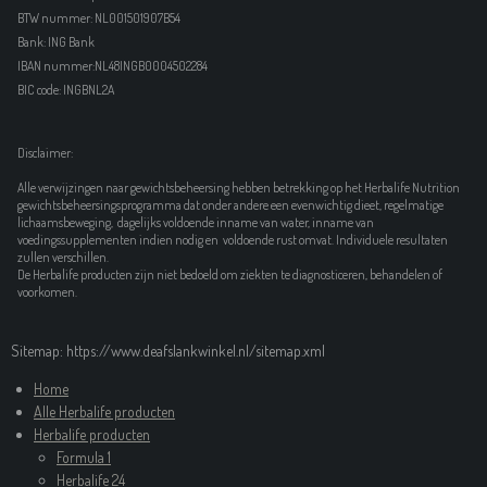
BTW nummer: NL001501907B54
Bank: ING Bank
IBAN nummer:NL48INGB0004502284
BIC code: INGBNL2A
Disclaimer:
Alle verwijzingen naar gewichtsbeheersing hebben betrekking op het Herbalife Nutrition
gewichtsbeheersingsprogramma dat onder andere een evenwichtig dieet, regelmatige
lichaamsbeweging, dagelijks voldoende inname van water, inname van
voedingssupplementen indien nodig en voldoende rust omvat. Individuele resultaten
zullen verschillen.
De Herbalife producten zijn niet bedoeld om ziekten te diagnosticeren, behandelen of
voorkomen.
Sitemap: https://www.deafslankwinkel.nl/sitemap.xml
Home
Alle Herbalife producten
Herbalife producten
Formula 1
Herbalife 24