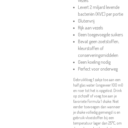
vezels
Levert 2 miljard levende
bacteriën (KVE) per portie
Glutenvrij
Rijk aan vezels
Geen toegevoegde suikers
Bevat geen zoetstoffen,
kleurstoffen of
conserveringsmiddelen
Geen koeling nodig
Perfect voor onderweg
Gebruik
Voeg 1 zakje toe aan een
half glas water (ongeveer 100 ml)
en roer tot het is opgelost. Drink
op zichzelf of voeg toe aan je
favoriete Formula 1 shake. Niet
eerder toevoegen dan wanneer
je shake volledig gemengd is en
gebruik vloeistoffen bij een
temperatuur lager dan 25°C, om