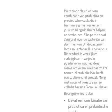
Microbiotic Max biedt een
combinatie van probiotica en
prebiotische vezels, die in
harmonie samenwerken om
jouw voedingsdoelen te helpen
ondersteunen. Elke portie bevat
2 miljard levende bacteriën van
stammen van Bifidobacterium
lactis en Lactobacillus helveticus.
Dit product is vezelrijk en
verkrijgbaar in zakjes in
poedervorm, wat het ideaal
maakt om overal mee naartoe te
nemen. Microbiotic Max heeft
een subtiele vanillesmaak. Meng
met water of voeg toe aan je
volledig bereide Formula 1 shake.
Belangrijke voordelen
Bevat een combinatie van
probiotica en prebiotische