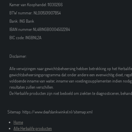
Kamer van Koophandel:
11030266
BTW nummer: NL001501907B54
Bank: ING Bank
IBAN nummer:NL48INGB0004502284
BIC code: INGBNL2A
Disclaimer:
Alle verwijzingen naar gewichtsbeheersing hebben betrekking op het Herbalife
gewichtsbeheersingsprogramma dat onder andere een evenwichtig dieet, regel
voldoende inname van water, inname van voedingssupplementen indien nodig 
resultaten zullen verschillen.
De Herbalife producten zijn niet bedoeld om ziekten te diagnosticeren, beha
Sitemap: https://www.deafslankwinkel.nl/sitemap.xml
Home
Alle Herbalife producten