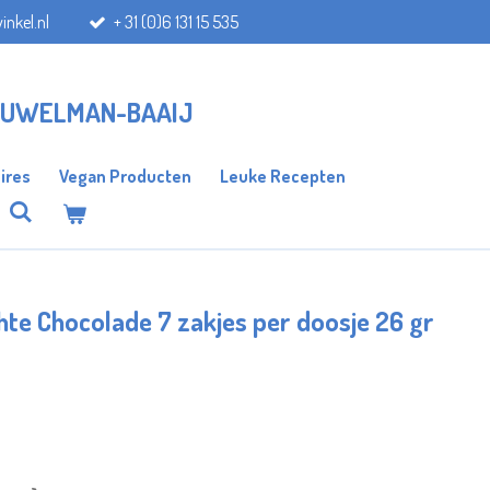
inkel.nl
+ 31 (0)6 131 15 535
AUWELMAN-BAAIJ
ires
Vegan Producten
Leuke Recepten
te Chocolade 7 zakjes per doosje 26 gr