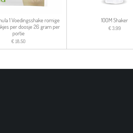
ula 1 Voedingsshake romige
100M Shaker
zakjes per doosje 26 gram per
€ 3,99
portie
€ 18,50