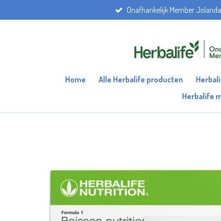
Onafhankelijk Member Joland
Ga
direct
naar
de
hoofdinhoud
Home
Alle Herbalife producten
Herbal
Herbalife 