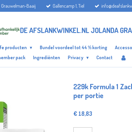
a Grauwelman-Baaij
Gallencamp 1, Tiel
info@deafslankw
DE AFSLANKWINKEL.NL JOLANDA GR
ife producten
Bundel voordeel tot 44 % korting
Accesso
member pack
Ingrediënten
Privacy
Contact
229k Formula 1 Zach
per portie
€ 18,83