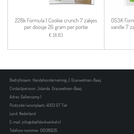
228k Formula 1 Cookie crunch 7 zakjes
053K Form
per doosje 26 gram per portie
vanille 7 
€ 18,83
Bedrijfsnaam: Handelsonderneming J. Grauwelman-Baaij
Contactpersoon: Jolanda Grauwelman-Baaij
Adres: Gallencamp 1
Postcode/woonplaats: 4003 GT Tiel
Land: Nederland
E-mail:
i
nfo@deafslankwinkel.nl
Telefoon nummer: 0613115535