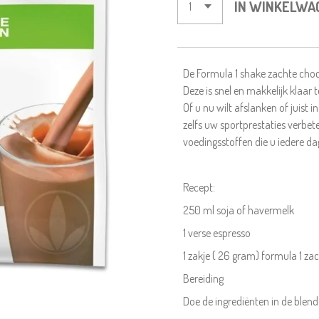
IN WINKELWA
De Formula 1 shake zachte choc
Deze is snel en makkelijk klaar 
Of u nu wilt afslanken of juis
zelfs uw sportprestaties verbete
voedingsstoffen die u iedere dag
Recept:
250 ml soja of havermelk
1 verse espresso
1 zakje ( 26 gram) formula 1 z
Bereiding
Doe de ingrediënten in de blende